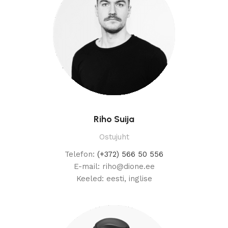
Riho Suija
Ostujuht
Telefon:
(+372) 566 50 556
E-mail: riho@dione.ee
Keeled: eesti, inglise