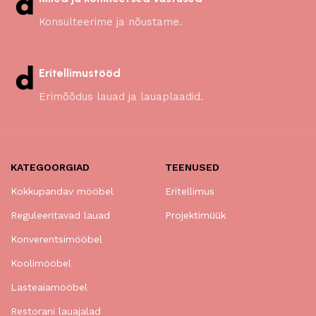
Konsulteerime ja nõustame.
Eritellimustööd
Erimõõdus lauad ja lauaplaadid.
KATEGOORGIAD
TEENUSED
Kokkupandav mööbel
Eritellimus
Reguleeritavad lauad
Projektimüük
Konverentsimööbel
Koolimööbel
Lasteaiamööbel
Restorani lauajalad