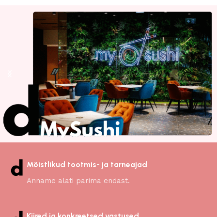
Mõistlikud tootmis- ja tarneajad
Anname alati parima endast.
Kiired ja konkreetsed vastused