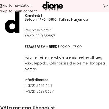
Skip to navigation
Skip to main content
Kontakt
Betooni 14-6, 13816, Tallinn, Harjumaa
Reg.nr: 11767727
KMKR: EE101332897
ESMASPÄEV - REEDE
09:00 - 17:00
Palume Teil enne kohaletulemist eelnevalt aeg
kokku leppida. Kõiki näidiseid ei ole meil kohapeal
olemas.
info@dione.ee
(+372) 5626 4213
(+372) 5629 8687
Võta meiega ühendust