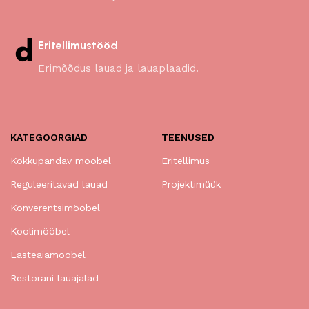
Eritellimustööd
Erimõõdus lauad ja lauaplaadid.
KATEGOORGIAD
TEENUSED
Kokkupandav mööbel
Eritellimus
Reguleeritavad lauad
Projektimüük
Konverentsimööbel
Koolimööbel
Lasteaiamööbel
Restorani lauajalad