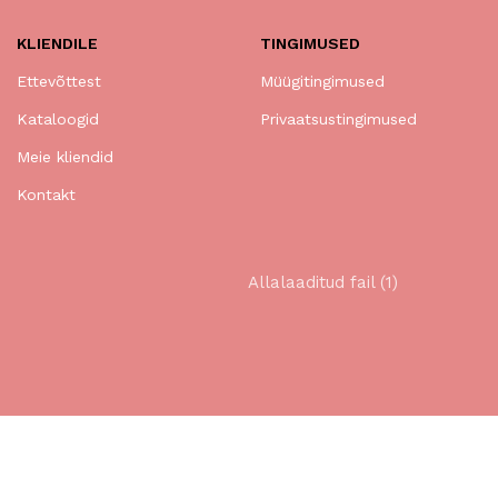
KLIENDILE
TINGIMUSED
Ettevõttest
Müügitingimused
Kataloogid
Privaatsustingimused
Meie kliendid
Kontakt
Allalaaditud fail (1)
2025 © Kõik õigused kaitstud.