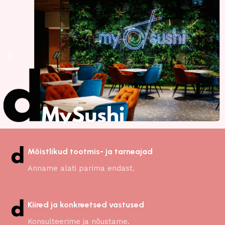
Mõistlikud tootmis- ja tarneajad
Anname alati parima endast.
Kiired ja konkreetsed vastused
Konsulteerime ja nõustame.