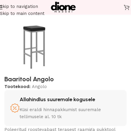
Skip to navigation
Esileht
Restorani mööbel
Toolid
Pukktoolid
Skip to main content
Baaritool Angolo
Tootekood:
Angolo
Allahindlus suuremale kogusele
Küsi eraldi hinnapakkumist suuremale
tellimusele al. 10 tk
Poleeritud roostevabast terasest raamiga pukktool