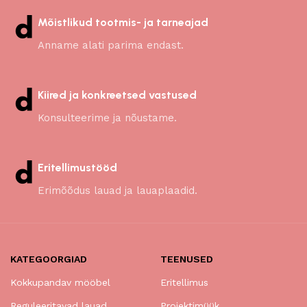
Mõistlikud tootmis- ja tarneajad
Anname alati parima endast.
Kiired ja konkreetsed vastused
Konsulteerime ja nõustame.
Eritellimustööd
Erimõõdus lauad ja lauaplaadid.
KATEGOORGIAD
TEENUSED
Kokkupandav mööbel
Eritellimus
Reguleeritavad lauad
Projektimüük