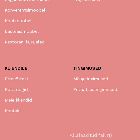
Konverentsimööbel
Koolimööbel
Lasteaiamööbel
Restorani lauajalad
KLIENDILE
TINGIMUSED
Ettevõttest
Müügitingimused
Kataloogid
Privaatsustingimused
Meie kliendid
Kontakt
Allalaaditud fail (1)