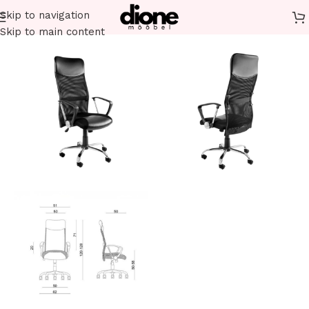
Skip to navigation
Esileht
Büroomööbel
Bürootoolid
Ergonoomilised toolid
Skip to main content