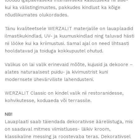
kui ka välistingimustes, pakkudes kindlust ka kõige
nõudlikumates olukordades.
Tänu kvaliteetsele WERZALIT materjalile on lauaplaadid
ilmastikukindlad, UV- ja kuumuskindlad ning taluvad hästi
nii lööke kui ka kriimustusi. Samal ajal on need lihtsasti
hooldatavad ja toiduga kokkupuutel ohutud.
Valikus on lai valik erinevaid mõõte, kujusid ja dekoore –
alates naturaalsest puidu- ja kivimustrist kuni
modernsete ühevärviliste lahendusteni.
WERZALIT Classic on kindel valik nii restoranidesse,
kohvikutesse, koduaeda või terrassile.
NB!
Lauaplaati saab täiendada dekoratiivse ääreliistuga, mis
on saadaval mitmes viimistluses- läikiv kroom,
klassikaline messing ja roostevaba teras. Dekoratiivsel