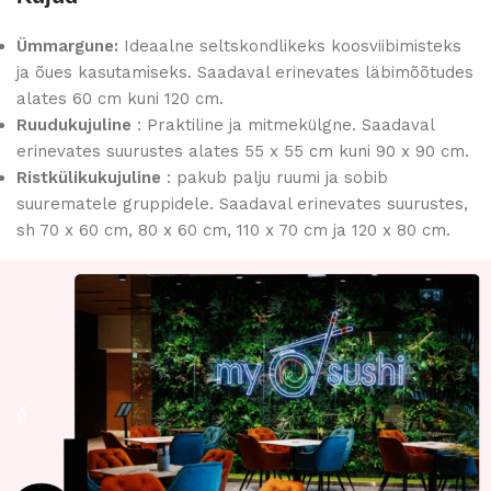
Ümmargune:
Ideaalne seltskondlikeks koosviibimisteks
ja õues kasutamiseks. Saadaval erinevates läbimõõtudes
alates 60 cm kuni 120 cm.
Ruudukujuline
: Praktiline ja mitmekülgne. Saadaval
erinevates suurustes alates 55 x 55 cm kuni 90 x 90 cm.
Ristkülikukujuline
: pakub palju ruumi ja sobib
suurematele gruppidele. Saadaval erinevates suurustes,
sh 70 x 60 cm, 80 x 60 cm, 110 x 70 cm ja 120 x 80 cm.