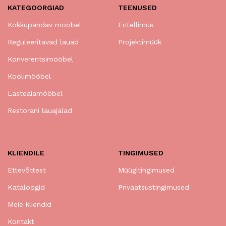
KATEGOORGIAD
TEENUSED
Kokkupandav mööbel
Eritellimus
Reguleeritavad lauad
Projektimüük
Konverentsimööbel
Koolimööbel
Lasteaiamööbel
Restorani lauajalad
KLIENDILE
TINGIMUSED
Ettevõttest
Müügitingimused
Kataloogid
Privaatsustingimused
Meie kliendid
Kontakt