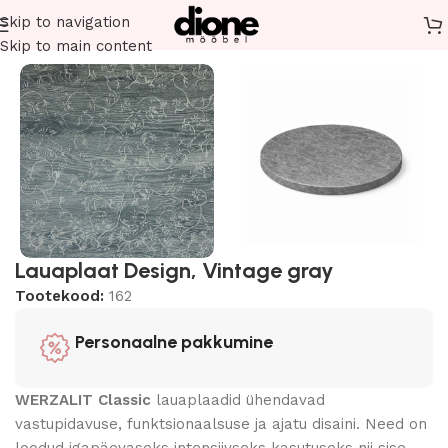
Skip to navigation
Esileht
Lauaplaadid
Werzalit lauaplaadid
Skip to main content
Lauaplaat Design, Vintage gray
Tootekood:
162
Personaalne pakkumine
WERZALIT Classic
lauaplaadid ühendavad
vastupidavuse, funktsionaalsuse ja ajatu disaini. Need on
loodud igapäevaseks intensiivseks kasutuseks nii sise-