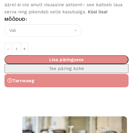
äärel ei ole ainult visuaalne aktsent– see kaitseb laua
serva ning pikendab selle kasutusiga.
Küsi lisa!
MÕÕDUD
Lisa päringusse
Tee päring kohe
Tarneaeg
Read More