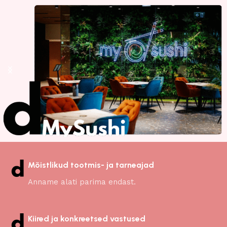
Mõistlikud tootmis- ja tarneajad
Anname alati parima endast.
Kiired ja konkreetsed vastused