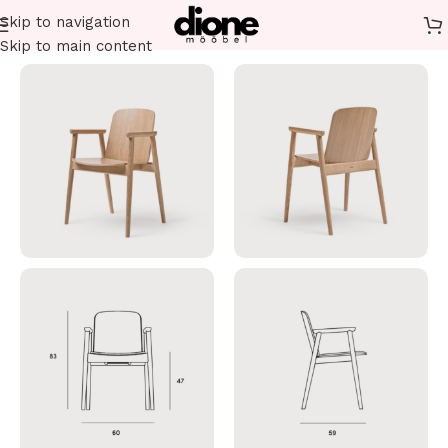
Skip to navigation
Esileht
Restorani mööbel
Toolid
Puidust toolid
Skip to main content