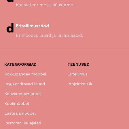
Konsulteerime ja nõustame.
Eritellimustööd
Erimõõdus lauad ja lauaplaadid.
KATEGOORGIAD
TEENUSED
Kokkupandav mööbel
Eritellimus
Reguleeritavad lauad
Projektimüük
Konverentsimööbel
Koolimööbel
Lasteaiamööbel
Restorani lauajalad