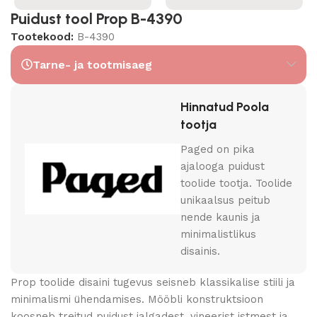
Puidust tool Prop B-4390
Tootekood:
B-4390
Tarne- ja tootmisaeg
Hinnatud Poola
tootja
Paged on pika
ajalooga puidust
toolide tootja. Toolide
unikaalsus peitub
nende kaunis ja
minimalistlikus
disainis.
Prop toolide disaini tugevus seisneb klassikalise stiili ja
minimalismi ühendamises. Mööbli konstruktsioon
koosneb treitud puidust jalgadest, vineerist istmest ja