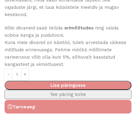
vajaduste järgi, et luua külalistele meeldiv ja mugav
keskkond.
Kõiki diivaneid saab tellida
erimõõtudes
ning valida
sobiva kanga ja puidutooni.
Kuna meie diivanid on käsitöö, tuleb arvestada väikese
mõõtude erinevusega. Pehme mööbli mõõtmete
varieeruvus võib olla kuni 5%, sõltuvalt kasutatud
kangastest ja viimistlusest.
Lisa päringusse
Tee päring kohe
Tarneaeg
Read More