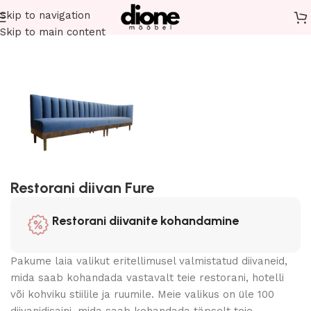
Skip to navigation
Esileht
Restorani mööbel
Restorani diivanid
Skip to main content
Restorani diivan Fure
Restorani diivanite kohandamine
Pakume laia valikut eritellimusel valmistatud diivaneid,
mida saab kohandada vastavalt teie restorani, hotelli
või kohviku stiilile ja ruumile. Meie valikus on üle 100
diivanidisaini, mida saab kohandada täpselt teie