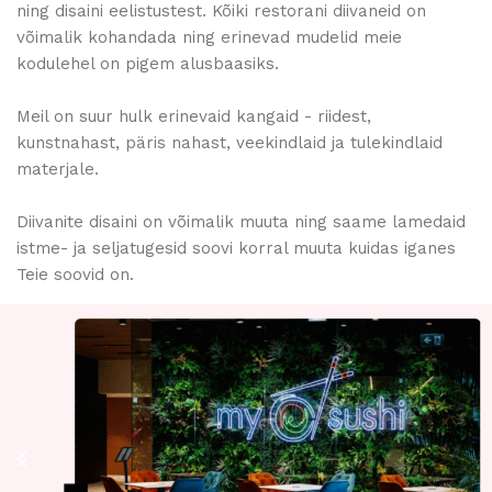
ning disaini eelistustest. Kõiki restorani diivaneid on
võimalik kohandada ning erinevad mudelid meie
kodulehel on pigem alusbaasiks.
Meil on suur hulk erinevaid kangaid - riidest,
kunstnahast, päris nahast, veekindlaid ja tulekindlaid
materjale.
Diivanite disaini on võimalik muuta ning saame lamedaid
istme- ja seljatugesid soovi korral muuta kuidas iganes
Teie soovid on.