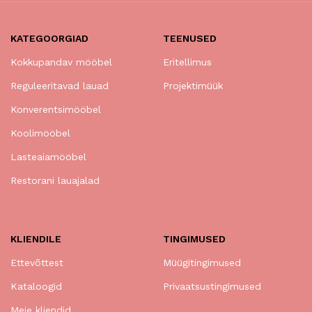
KATEGOORGIAD
TEENUSED
Kokkupandav mööbel
Eritellimus
Reguleeritavad lauad
Projektimüük
Konverentsimööbel
Koolimööbel
Lasteaiamööbel
Restorani lauajalad
KLIENDILE
TINGIMUSED
Ettevõttest
Müügitingimused
Kataloogid
Privaatsustingimused
Meie kliendid