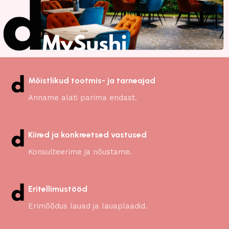
Mõistlikud tootmis- ja tarneajad
Anname alati parima endast.
Kiired ja konkreetsed vastused
Konsulteerime ja nõustame.
Eritellimustööd
Erimõõdus lauad ja lauaplaadid.