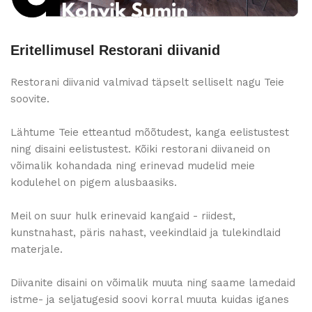
Eritellimusel Restorani diivanid
Restorani diivanid valmivad täpselt selliselt nagu Teie
soovite.
Lähtume Teie etteantud mõõtudest, kanga eelistustest
ning disaini eelistustest. Kõiki restorani diivaneid on
võimalik kohandada ning erinevad mudelid meie
kodulehel on pigem alusbaasiks.
Meil on suur hulk erinevaid kangaid - riidest,
kunstnahast, päris nahast, veekindlaid ja tulekindlaid
materjale.
Diivanite disaini on võimalik muuta ning saame lamedaid
istme- ja seljatugesid soovi korral muuta kuidas iganes