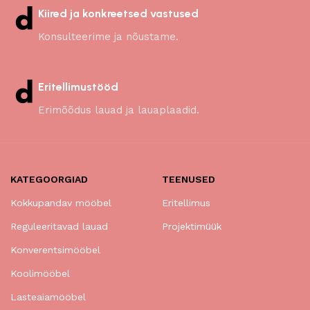
Kiired ja konkreetsed vastused
Konsulteerime ja nõustame.
Eritellimustööd
Erimõõdus lauad ja lauaplaadid.
KATEGOORGIAD
TEENUSED
Kokkupandav mööbel
Eritellimus
Reguleeritavad lauad
Projektimüük
Konverentsimööbel
Koolimööbel
Lasteaiamööbel