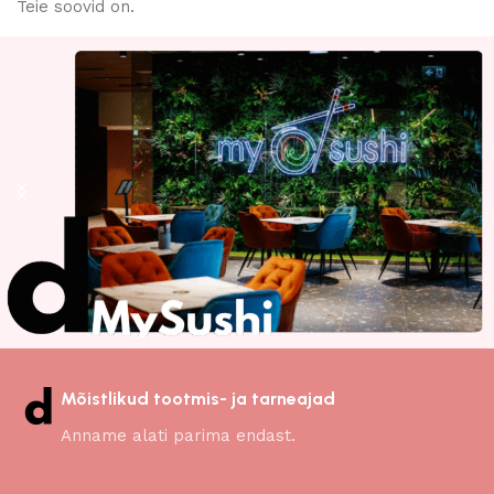
Teie soovid on.
Mõistlikud tootmis- ja tarneajad
Anname alati parima endast.