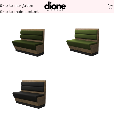
Skip to navigation
Esileht
Restorani mööbel
Restorani diivanid
Skip to main content