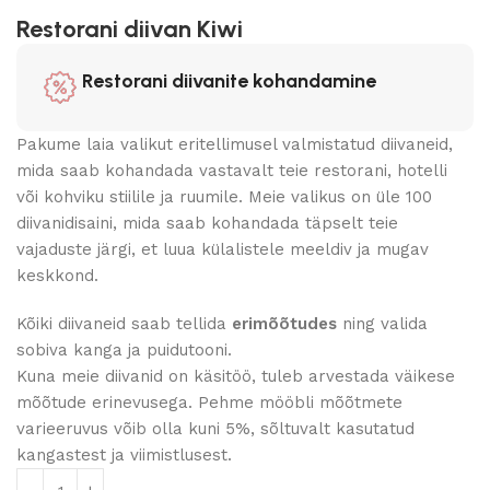
Restorani diivan Kiwi
Restorani diivanite kohandamine
Pakume laia valikut eritellimusel valmistatud diivaneid,
mida saab kohandada vastavalt teie restorani, hotelli
või kohviku stiilile ja ruumile. Meie valikus on üle 100
diivanidisaini, mida saab kohandada täpselt teie
vajaduste järgi, et luua külalistele meeldiv ja mugav
keskkond.
Kõiki diivaneid saab tellida
erimõõtudes
ning valida
sobiva kanga ja puidutooni.
Kuna meie diivanid on käsitöö, tuleb arvestada väikese
mõõtude erinevusega. Pehme mööbli mõõtmete
varieeruvus võib olla kuni 5%, sõltuvalt kasutatud
kangastest ja viimistlusest.