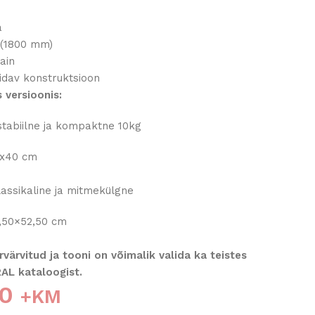
a
 (1800 mm)
sain
idav konstruktsioon
 versioonis:
stabiilne ja kompaktne 10kg
0x40 cm
lassikaline ja mitmek
ülgne
,50×52,50 cm
ärvitud ja tooni on võimalik valida ka teistes
RAL kataloogist.
00
+KM