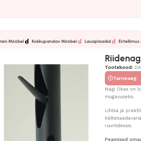
rani Mööbel
Kokkupandav Mööbel
Lauaplaadid
Eritellimus
Riidenag
Tootekood:
DA
Tarneaeg
Nagi Okas on lo
mugavuseks.
Lihtsa ja prakti
kättesaadavana,
ruumidesse.
Peamised oma