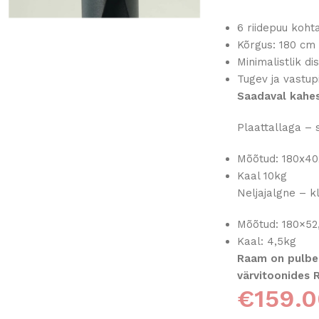
6 riidepuu koht
Kõrgus: 180 cm
Minimalistlik di
Tugev ja vastup
Saadaval kahes
Plaattallaga
– 
Mõõtud: 180x4
Kaal 10kg
Neljajalgne – k
Mõõtud:
180×52
Kaal: 4,5kg
Raam on pulberv
värvitoonides 
€
159.