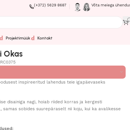
(+372) 5629 8687
Võta meiega ühendu
Projektimüük
Kontakt
i Okas
RC0375
odusest inspireeritud lahendus teie igapäevaseks
lise disainiga nagi, hoiab riided korras ja kergesti
 samas sobides suurepäraselt nii koju, kui ka avalikesse
dused: